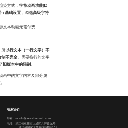
字渲染方式，
字符动画功能默
置->基础设置
，勾选
高级字符
及源文本动画无需付费
，所以
行文本（一行文字）不
绘制不完全
。需要换行的文字
了旧版本中的限制
。
符动画中的文字内容及部分属
值。
联系我们
邮箱：mooliv@seeshiontech.com
地址：浙江省杭州市上城区九环路九号
浙江省国家大学科技园B座101