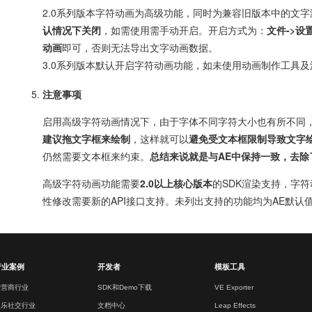
2.0系列版本字符动画为高级功能，同时为兼容旧版本中的文
认情况下关闭
，如需使用需手动开启。开启方式为：
文件->设
动画
即可，否则无法导出文字动画数据。
3.0系列版本默认开启字符动画功能，如未使用动画制作工具
注意事项
启用高级字符动画情况下，由于字体不同字符大小也有所不同
建议拖文字框来绘制
，这样就可以
避免受文本框限制导致文字
仍然需要文本框来约束。
总结来说就是与AE中保持一致，去除
高级字符动画功能需要
2.0以上核心版本
的SDK渲染支持，字
性修改需要新的API接口支持。未列出支持的功能均为AE默认
行业案例
开发者
模板工具
运营商行业
SDK和Demo下载
VE Exporter
娱乐社交行业
文档中心
Leap Effects